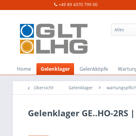
+49 89 4370 799 00
Home
Gelenklager
Gelenkköpfe
Wartung
Übersicht
Gelenklager
wartungspflich
Gelenklager GE..HO-2RS |