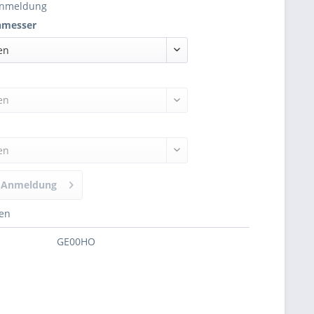
Anmeldung
hmesser
en
en
en
h Anmeldung
hen
GE00HO