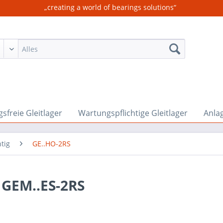
„creating a world of bearings solutions“
sfreie Gleitlager
Wartungspflichtige Gleitlager
Anla
tig
GE..HO-2RS
 GEM..ES-2RS