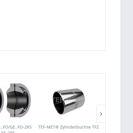
E..FO/GE..FO-2RS
TEF-MET® Zylinderbuchse TFZ
FER-MAS® Zyl
.ES-2RS