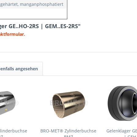
, gehärtet, manganphosphatiert
er GE..HO-2RS | GEM..ES-2RS"
aktformular.
enfalls angesehen
linderbuchse
BRO-MET® Zylinderbuchse
Gelenklager G
OZ
BMZ
| GEH.